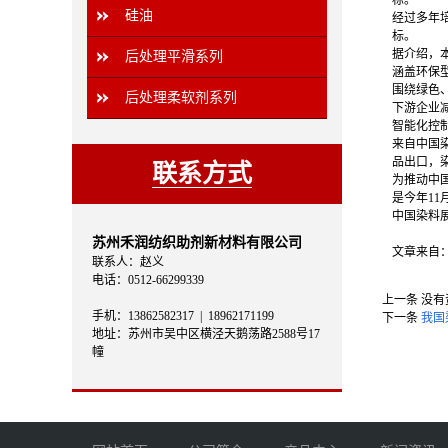
标。
硅油
经过多年培
标。
据介绍，
后处理平滑系列
涵盖环保
围绕绿色
后处理柔软剂系列
下游企业
智能化控
来自中国
品出口，
联系方式
为推动中
是今年11月
中国染料
苏州禾润纺织助剂新材料有限公司
文章来自
联系人：赵义
电话：0512-66299339
上一条
没有
手机：13862582317 | 18962171199
下一条
我国
地址：苏州市吴中区横泾天鹅荡路2588号17
幢