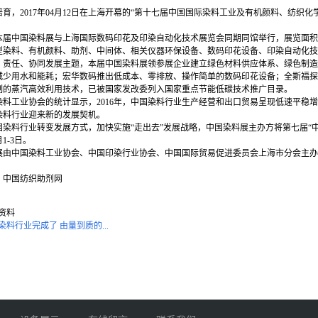
育，2017年04月12日在上海开幕的“第十七届中国国际染料工业及有机颜料、纺织化
本届中国染料展与上海国际数码印花及印染自动化技术展览会同期同馆举行，展览面积达
型染料、有机颜料、助剂、中间体、相关仪器环保设备、数码印花设备、印染自动化技
、责任、协同发展主题，本届中国染料展领参展企业建立绿色材料供应体系、绿色制造
减少用水和能耗；宏华数码推出低成本、零排放、操作简单的数码印花设备；全斯福探
制的蒸汽高效利用技术，已被国家发改委列入国家重点节能低碳技术推广目录。
染料工业协会的统计显示，2016年，中国染料行业生产经营和出口贸易呈现低速平稳
染料行业迎来新的发展契机。
国染料行业转变发展方式，加快实施“走出去”发展战略，中国染料展主办方将第七届“
1-3日。
展由中国染料工业协会、中国印染行业协会、中国国际贸易促进委员会上海市分会主办
：中国纺织助剂网
资料
染料行业完成了 由量到质的...